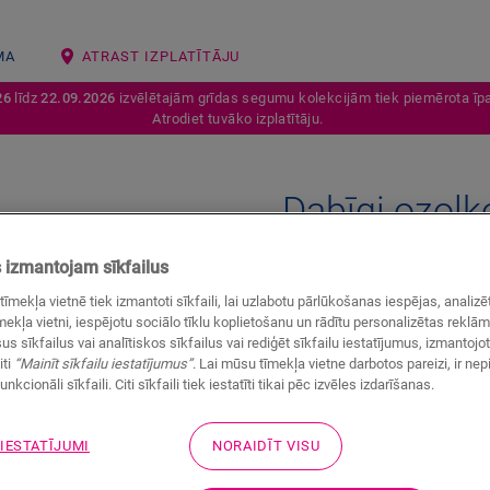
MA
ATRAST IZPLATĪTĀJU
26
līdz
22.09.2026
izvēlētajām grīdas segumu kolekcijām tiek piemērota īpa
Atrodiet tuvāko izplatītāju.
Dabīgi ozolk
LAMINĀTA AKSESUĀRI
INCIZO 
izmantojam sīkfailus
tīmekļa vietnē tiek izmantoti sīkfaili, lai uzlabotu pārlūkošanas iespējas, anali
ekļa vietni, iespējotu sociālo tīklu koplietošanu un rādītu personalizētas reklā
us sīkfailus vai analītiskos sīkfailus vai rediģēt sīkfailu iestatījumus, izmantoj
iti
“Mainīt sīkfailu iestatījumus”
. Lai mūsu tīmekļa vietne darbotos pareizi, ir ne
unkcionāli sīkfaili. Citi sīkfaili tiek iestatīti tikai pēc izvēles izdarīšanas.
 IESTATĪJUMI
NORAIDĪT VISU