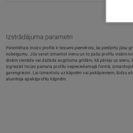
Izstrādājuma parametri
Patentētais Incizo profils ir teicami piemērots, lai piešķirtu jūsu g
nobeigumu. Jūs varat izmantot vienu un to pašu profilu visām no
divām vienāda vai dažāda augstuma grīdām, kā pāreju uz sienu, log
izgrieziet Incizo pamata profilu nepieciešamajā formā, izmantojo
garengriezni. Lai izmantotu uz kāpnēm vai pakāpieniem, lūdzu atse
alumīnija apakšprofilu kāpnēm.