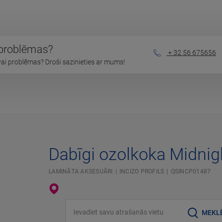
 problēmas?
+ 32 56 675656
vai problēmas? Droši sazinieties ar mums!
Dabīgi ozolkoka Midnigh
LAMINĀTA AKSESUĀRI
INCIZO PROFILS
QSINCP01487
Ievadiet savu atrašanās vietu
MEKL