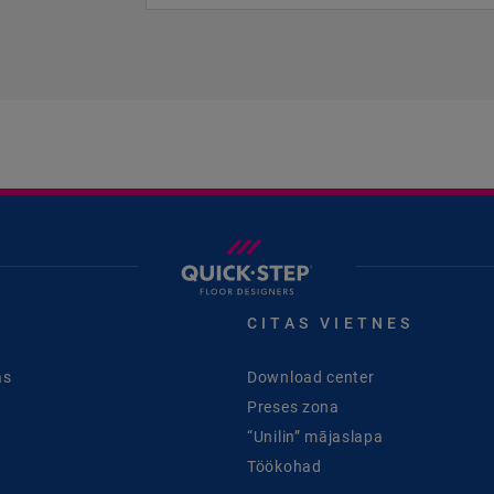
CITAS VIETNES
as
Download center
Preses zona
“Unilin” mājaslapa
Töökohad