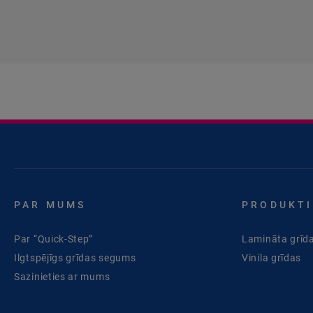
PAR MUMS
PRODUKTI
Par “Quick-Step”
Lamināta grīd
Ilgtspējīgs grīdas segums
Vinila grīdas
Sazinieties ar mums