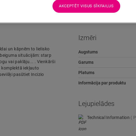
Lejupielādes
Ātra pāreja uz
AKCEPTĒT VISUS SĪKFAILUS
Izmēri
rīdai un kāpnēm to lielisko
Augstums
beiguma situācijām: starp
u vai paklāju... . Vienkārši
Garums
t komplektā iekļauto
Platums
višķi pasūtiet Incizio
Informācija par produktu
Lejupielādes
Technical Information
P