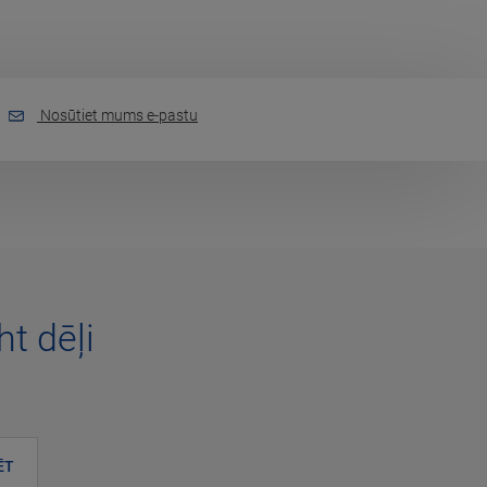
Nosūtiet mums e-pastu
t dēļi
ĒT