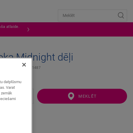
ša atlaide.
oka Midnight dēļi
PROFILS
QSINCP01487
zētu datplūsmu
mas. Varat
ot zemāk
MEKLĒT
pieciešami