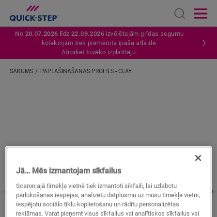
Open sear
Ope
No
20.07.2026
līdz
22.09.2026
izvēlētajām grīdas segumu
kolekcijām tiek piemērota īpaša atlaide.
Atrodiet tuvāko izplatītāju.
SĀKUMS
PAPLAŠINĀŠANAS PROFILS - CLAY
Ievadiet savu atrašanās vietu
Jā… Mēs izmantojam sīkfailus
Scaron;ajā tīmekļa vietnē tiek izmantoti sīkfaili, lai uzlabotu
pārlūkošanas iespējas, analizētu datplūsmu uz mūsu tīmekļa vietni,
iespējotu sociālo tīklu koplietošanu un rādītu personalizētas
reklāmas. Varat pieņemt visus sīkfailus vai analītiskos sīkfailus vai