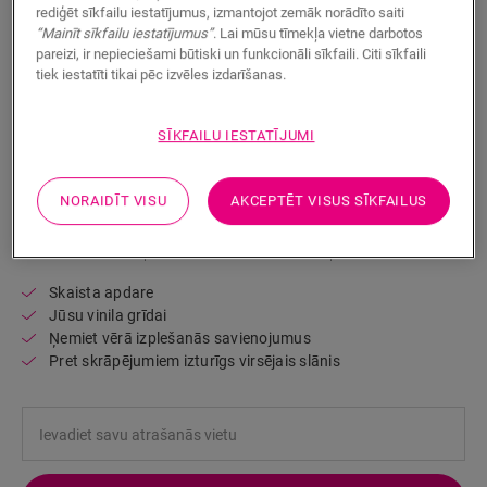
rediģēt sīkfailu iestatījumus, izmantojot zemāk norādīto saiti
“Mainīt sīkfailu iestatījumus”
. Lai mūsu tīmekļa vietne darbotos
pareizi, ir nepieciešami būtiski un funkcionāli sīkfaili. Citi sīkfaili
tiek iestatīti tikai pēc izvēles izdarīšanas.
SĪKFAILU IESTATĪJUMI
NORAIDĪT VISU
AKCEPTĒT VISUS SĪKFAILUS
Paplašināšanas profils - Clay
VINILA AKSESUĀRI
PAPLAŠINĀŠANAS PROFILS
NEVEXPCLAY
Skaista apdare
Jūsu vinila grīdai
Ņemiet vērā izplešanās savienojumus
Pret skrāpējumiem izturīgs virsējais slānis