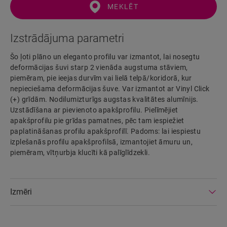
MEKLĒT
Izstrādājuma parametri
Šo ļoti plāno un eleganto profilu var izmantot, lai nosegtu
deformācijas šuvi starp 2 vienāda augstuma stāviem,
piemēram, pie ieejas durvīm vai lielā telpā/koridorā, kur
nepieciešama deformācijas šuve. Var izmantot ar Vinyl Click
(+) grīdām. Nodilumizturīgs augstas kvalitātes alumīnijs.
Uzstādīšana ar pievienoto apakšprofilu. Pielīmējiet
apakšprofilu pie grīdas pamatnes, pēc tam iespiežiet
paplatināšanas profilu apakšprofilī. Padoms: lai iespiestu
izplešanās profilu apakšprofilsā, izmantojiet āmuru un,
piemēram, vītņurbja klucīti kā palīglīdzekli.
Izmēri