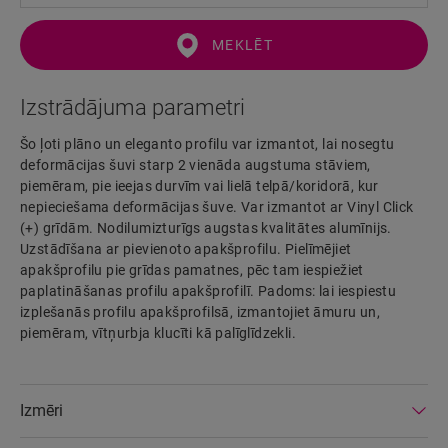
MEKLĒT
Izstrādājuma parametri
Šo ļoti plāno un eleganto profilu var izmantot, lai nosegtu
deformācijas šuvi starp 2 vienāda augstuma stāviem,
piemēram, pie ieejas durvīm vai lielā telpā/koridorā, kur
nepieciešama deformācijas šuve. Var izmantot ar Vinyl Click
(+) grīdām. Nodilumizturīgs augstas kvalitātes alumīnijs.
Uzstādīšana ar pievienoto apakšprofilu. Pielīmējiet
apakšprofilu pie grīdas pamatnes, pēc tam iespiežiet
paplatināšanas profilu apakšprofilī. Padoms: lai iespiestu
izplešanās profilu apakšprofilsā, izmantojiet āmuru un,
piemēram, vītņurbja klucīti kā palīglīdzekli.
Izmēri