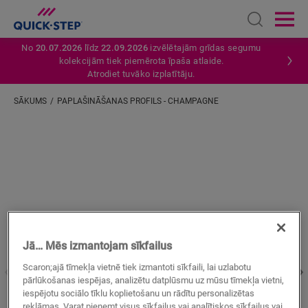
Open sear
Ope
No
20.07.2026
līdz
22.09.2026
izvēlētajām grīdas segumu
kolekcijām tiek piemērota īpaša atlaide.
Atrodiet tuvāko izplatītāju.
SĀKUMS
PAPLAŠINĀŠANAS PROFILS - CHAMPAGNE
Ievadiet savu atrašanās vietu
Jā… Mēs izmantojam sīkfailus
Scaron;ajā tīmekļa vietnē tiek izmantoti sīkfaili, lai uzlabotu
pārlūkošanas iespējas, analizētu datplūsmu uz mūsu tīmekļa vietni,
iespējotu sociālo tīklu koplietošanu un rādītu personalizētas
reklāmas. Varat pieņemt visus sīkfailus vai analītiskos sīkfailus vai