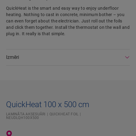
QuickHeat is the smart and easy way to enjoy underfloor
heating. Nothing to cast in concrete, minimum bother – you
can even forget about the electrician. Just roll out the foils
and click them together. Install the thermostat on the wall and
plug in. It really is that simple.
Izmēri
QuickHeat 100 x 500 cm
LAMINĀTA AKSESUĀRI
QUICKHEAT FOIL
NEUDLQH100X500