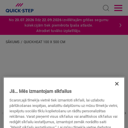
Open sear
Ope
No
20.07.2026
līdz
22.09.2026
izvēlētajām grīdas segumu
kolekcijām tiek piemērota īpaša atlaide.
Atrodiet tuvāko izplatītāju.
SĀKUMS
QUICKHEAT 100 X 500 CM
Ievadiet savu atrašanās vietu
Jā… Mēs izmantojam sīkfailus
Scaron;ajā tīmekļa vietnē tiek izmantoti sīkfaili, lai uzlabotu
pārlūkošanas iespējas, analizētu datplūsmu uz mūsu tīmekļa vietni,
iespējotu sociālo tīklu koplietošanu un rādītu personalizētas
reklāmas. Varat pieņemt visus sīkfailus vai analītiskos sīkfailus vai
rediģēt sīkfailu iestatījumus, izmantojot zemāk norādīto saiti
“Mainīt sīkfailu iestatījumus”
. Lai mūsu tīmekļa vietne darbotos