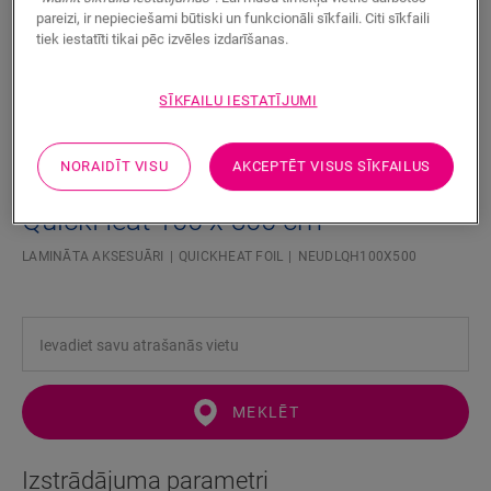
pareizi, ir nepieciešami būtiski un funkcionāli sīkfaili. Citi sīkfaili
tiek iestatīti tikai pēc izvēles izdarīšanas.
SĪKFAILU IESTATĪJUMI
NORAIDĪT VISU
AKCEPTĒT VISUS SĪKFAILUS
QuickHeat 100 x 500 cm
LAMINĀTA AKSESUĀRI
QUICKHEAT FOIL
NEUDLQH100X500
MEKLĒT
Izstrādājuma parametri