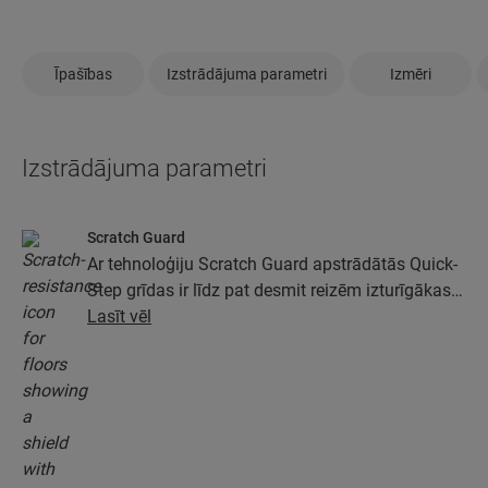
Īpašības
Izstrādājuma parametri
Izmēri
Izstrādājuma parametri
Scratch Guard
Ar tehnoloģiju Scratch Guard apstrādātās Quick-
Step grīdas ir līdz pat desmit reizēm izturīgākas
pret skrāpējumiem nekā grīdas, kas nav
Lasīt vēl
apstrādātas ar Scratch Guard.