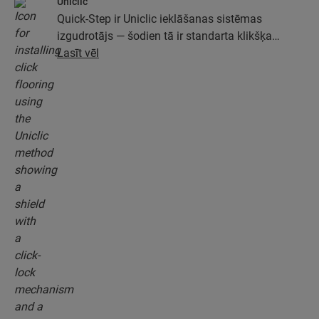
Uniclic
Quick-Step ir Uniclic ieklāšanas sistēmas
izgudrotājs — šodien tā ir standarta klikšķa
ieklāšanas sistēma. Izmantojiet revolucionāro un
Lasīt vēl
patentēto klikšķa sistēmu, lai viegli savienotu
grīdas dēļus.