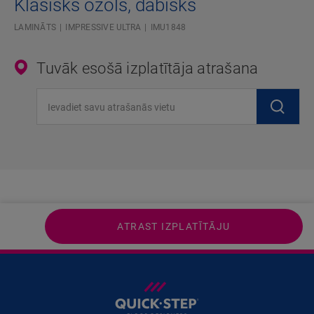
Klasisks ozols, dabisks
LAMINĀTS
IMPRESSIVE ULTRA
IMU1848
Tuvāk esošā izplatītāja atrašana
Ievadiet savu atrašanās vietu
ATRAST IZPLATĪTĀJU