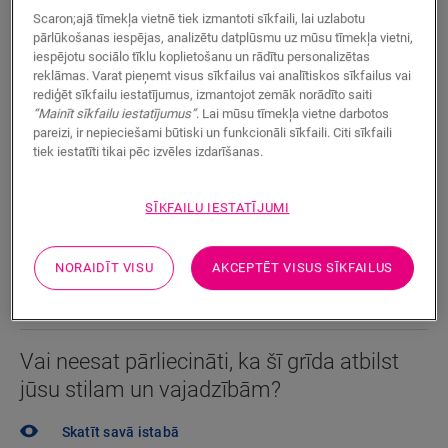
Scaron;ajā tīmekļa vietnē tiek izmantoti sīkfaili, lai uzlabotu
Pieejams
2 varianti
pārlūkošanas iespējas, analizētu datplūsmu uz mūsu tīmekļa vietni,
iespējotu sociālo tīklu koplietošanu un rādītu personalizētas
Tuvāk esošā izplatītāja atrašana
reklāmas. Varat pieņemt visus sīkfailus vai analītiskos sīkfailus vai
rediģēt sīkfailu iestatījumus, izmantojot zemāk norādīto saiti
“Mainīt sīkfailu iestatījumus”
. Lai mūsu tīmekļa vietne darbotos
Vai vēlaties ātrāk redzēt šo grīdu gatavu? Vai jums vēl
pareizi, ir nepieciešami būtiski un funkcionāli sīkfaili. Citi sīkfaili
ir palikuši neatbildēti jautājumi? Tas nekas! Jums
tiek iestatīti tikai pēc izvēles izdarīšanas.
vienmēr talkā nāks Quick-Step izplatītājs.
SĪKFAILU IESTATĪJUMI
NORAIDĪT VISU
AKCEPTĒT VISUS SĪKFAILUS
MEKLĒT
Vai neesat pārliecināti, ka šī grīda atbilst
jūsu stilam un vajadzībām?
Skatīt savā istabā