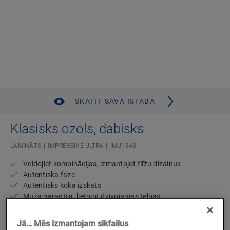
SKATĪT SAVĀ ISTABĀ
Klasisks ozols, dabisks
LAMINĀTS
IMPRESSIVE ULTRA
IMU1848
Veidojiet kombinācijas, izmantojot flīžu dizainus
Autentiska fāze
Autentisks koka izskats
Mūža garantija, lietojot dzīvojamās telpās
Standarta dēlis
Sader ar grīdas apsildi un dzesēšanu
Jā… Mēs izmantojam sīkfailus
Ūdensnecaurlaidīgs