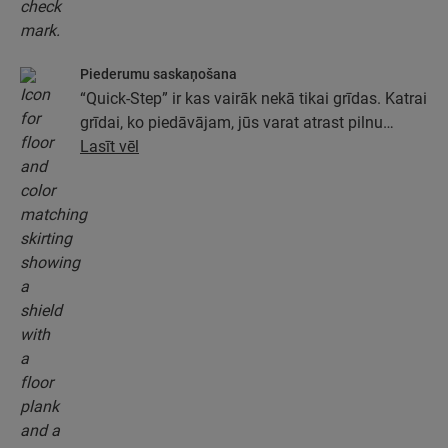
Piederumu saskaņošana
“Quick-Step” ir kas vairāk nekā tikai grīdas. Katrai
grīdai, ko piedāvājam, jūs varat atrast pilnu
piederumu kolekciju, tostarp pamatus, apdares
Lasīt vēl
profilus un grīdlīstes, kas ideāli atbilst jūsu grīdas
krāsai.