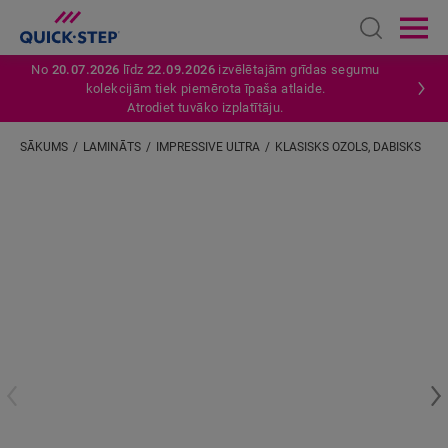
Open sear
Ope
No
20.07.2026
līdz
22.09.2026
izvēlētajām grīdas segumu
kolekcijām tiek piemērota īpaša atlaide.
Atrodiet tuvāko izplatītāju.
SĀKUMS
LAMINĀTS
IMPRESSIVE ULTRA
KLASISKS OZOLS, DABISKS
Ievadiet savu atrašanās vietu