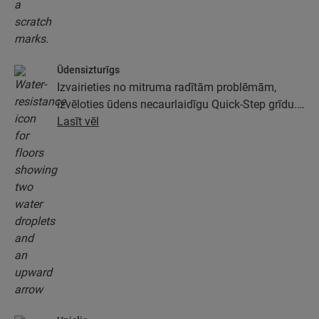
Ūdensizturīgs
Izvairieties no mitruma radītām problēmām,
izvēloties ūdens necaurlaidīgu Quick-Step grīdu.
Šīs grīdas ne tikai izskatās īpaši eleganti un
Lasīt vēl
dabiski, tām ir arī 100 % mitruma izturība, kas
ārkārtīgi atvieglo tīrīšanu!