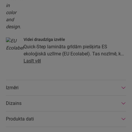
Videi draudzīga izvēle
Quick-Step lamināta grīdām piešķirta ES
ekoloģiskā uzlīme (EU Ecolabel). Tas nozīmē, ka
grīdas vismaz 80% apmērā ir izgatavotas no
Lasīt vēl
ilgtspējīgi iegūtas koksnes, to sastāvā nav
bīstamu vielu un grīdas tiek ražotas
energoefektīvās rūpnīcās. Turklāt Quick-Step
Izmēri
lamināta grīdām ir ļoti ilgs darbmūžs un
pagarināta izstrādājuma garantija; grīdas ir viegli
Dizains
labojamas un noņemamas.
Produkta dati