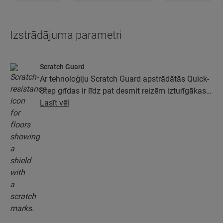
Izstrādājuma parametri
Scratch Guard
Ar tehnoloģiju Scratch Guard apstrādātās Quick-
Step grīdas ir līdz pat desmit reizēm izturīgākas
pret skrāpējumiem nekā grīdas, kas nav
Lasīt vēl
apstrādātas ar Scratch Guard.