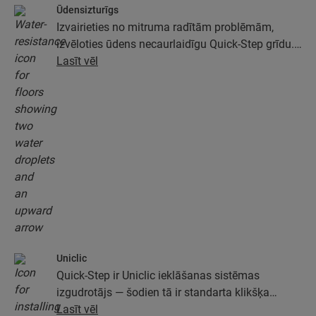
Ūdensizturīgs
Izvairieties no mitruma radītām problēmām,
izvēloties ūdens necaurlaidīgu Quick-Step grīdu.
Šīs grīdas ne tikai izskatās īpaši eleganti un
Lasīt vēl
dabiski, tām ir arī 100 % mitruma izturība, kas
ārkārtīgi atvieglo tīrīšanu!
Uniclic
Quick-Step ir Uniclic ieklāšanas sistēmas
izgudrotājs — šodien tā ir standarta klikšķa
ieklāšanas sistēma. Izmantojiet revolucionāro un
Lasīt vēl