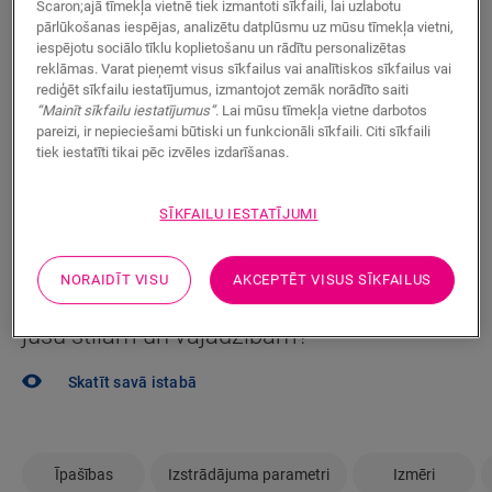
Scaron;ajā tīmekļa vietnē tiek izmantoti sīkfaili, lai uzlabotu
pārlūkošanas iespējas, analizētu datplūsmu uz mūsu tīmekļa vietni,
Vai vēlaties ātrāk redzēt šo grīdu gatavu? Vai jums vēl
iespējotu sociālo tīklu koplietošanu un rādītu personalizētas
ir palikuši neatbildēti jautājumi? Tas nekas! Jums
reklāmas. Varat pieņemt visus sīkfailus vai analītiskos sīkfailus vai
vienmēr talkā nāks Quick-Step izplatītājs.
rediģēt sīkfailu iestatījumus, izmantojot zemāk norādīto saiti
“Mainīt sīkfailu iestatījumus”
. Lai mūsu tīmekļa vietne darbotos
pareizi, ir nepieciešami būtiski un funkcionāli sīkfaili. Citi sīkfaili
tiek iestatīti tikai pēc izvēles izdarīšanas.
MEKLĒT
SĪKFAILU IESTATĪJUMI
NORAIDĪT VISU
AKCEPTĒT VISUS SĪKFAILUS
Vai neesat pārliecināti, ka šī grīda atbilst
jūsu stilam un vajadzībām?
Skatīt savā istabā
Īpašības
Izstrādājuma parametri
Izmēri