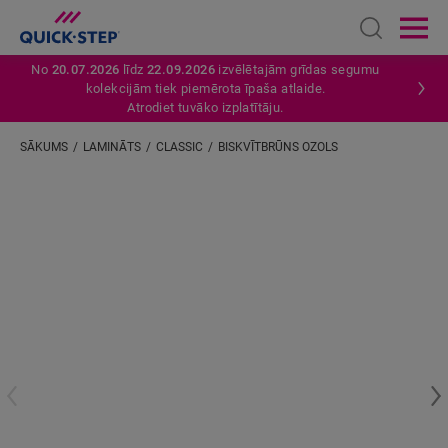
Open sear
Ope
No
20.07.2026
līdz
22.09.2026
izvēlētajām grīdas segumu
kolekcijām tiek piemērota īpaša atlaide.
Atrodiet tuvāko izplatītāju.
SĀKUMS
LAMINĀTS
CLASSIC
BISKVĪTBRŪNS OZOLS
Ievadiet savu atrašanās vietu