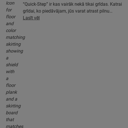
“Quick-Step” ir kas vairāk nekā tikai grīdas. Katrai
grīdai, ko piedāvājam, jūs varat atrast pilnu
piederumu kolekciju, tostarp pamatus, apdares
Lasīt vēl
profilus un grīdlīstes, kas ideāli atbilst jūsu grīdas
krāsai.