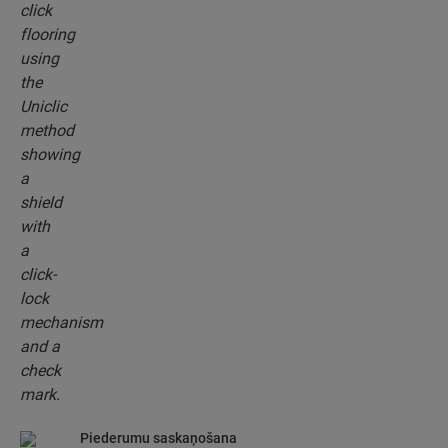
patentēto klikšķa sistēmu, lai viegli savienotu
grīdas dēļus.
Piederumu saskaņošana