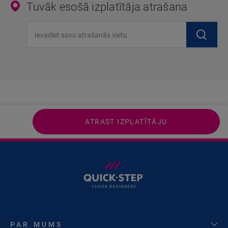
Tuvāk esošā izplatītāja atrašana
Ievadiet savu atrašanās vietu
ATRAST IZPLATĪTĀJU
PAR MUMS