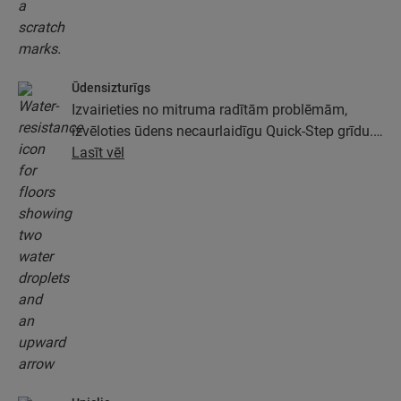
Ūdensizturīgs
Izvairieties no mitruma radītām problēmām,
izvēloties ūdens necaurlaidīgu Quick-Step grīdu.
Šīs grīdas ne tikai izskatās īpaši eleganti un
Lasīt vēl
dabiski, tām ir arī 100 % mitruma izturība, kas
ārkārtīgi atvieglo tīrīšanu!