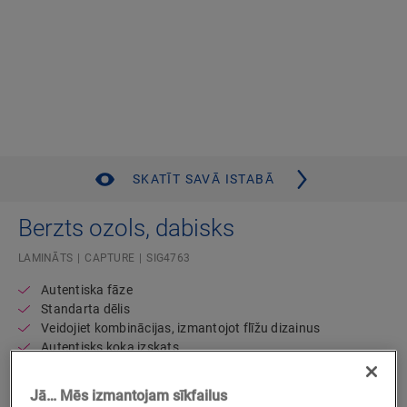
SKATĪT SAVĀ ISTABĀ
Berzts ozols, dabisks
LAMINĀTS
CAPTURE
SIG4763
Autentiska fāze
Standarta dēlis
Veidojiet kombinācijas, izmantojot flīžu dizainus
Autentisks koka izskats
Mūža garantija, lietojot dzīvojamās telpās
C2C Certified Material Health Certificate
Jā… Mēs izmantojam sīkfailus
Sader ar grīdas apsildi un dzesēšanu