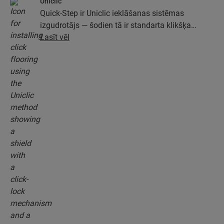
Uniclic
Quick-Step ir Uniclic ieklāšanas sistēmas
izgudrotājs — šodien tā ir standarta klikšķa
ieklāšanas sistēma. Izmantojiet revolucionāro un
Lasīt vēl
patentēto klikšķa sistēmu, lai viegli savienotu
grīdas dēļus.