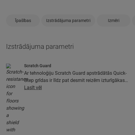
Īpašības
Izstrādājuma parametri
Izmēri
Izstrādājuma parametri
Scratch Guard
Ar tehnoloģiju Scratch Guard apstrādātās Quick-
Step grīdas ir līdz pat desmit reizēm izturīgākas
pret skrāpējumiem nekā grīdas, kas nav
Lasīt vēl
apstrādātas ar Scratch Guard.