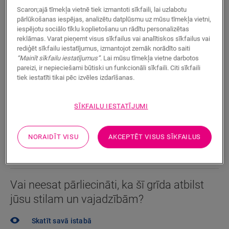
Ūdensnecaurlaidīgs
Scaron;ajā tīmekļa vietnē tiek izmantoti sīkfaili, lai uzlabotu
pārlūkošanas iespējas, analizētu datplūsmu uz mūsu tīmekļa vietni,
iespējotu sociālo tīklu koplietošanu un rādītu personalizētas
Tuvāk esošā izplatītāja atrašana
reklāmas. Varat pieņemt visus sīkfailus vai analītiskos sīkfailus vai
rediģēt sīkfailu iestatījumus, izmantojot zemāk norādīto saiti
“Mainīt sīkfailu iestatījumus”
. Lai mūsu tīmekļa vietne darbotos
Vai vēlaties ātrāk redzēt šo grīdu gatavu? Vai jums vēl
pareizi, ir nepieciešami būtiski un funkcionāli sīkfaili. Citi sīkfaili
ir palikuši neatbildēti jautājumi? Tas nekas! Jums
tiek iestatīti tikai pēc izvēles izdarīšanas.
vienmēr talkā nāks Quick-Step izplatītājs.
SĪKFAILU IESTATĪJUMI
NORAIDĪT VISU
AKCEPTĒT VISUS SĪKFAILUS
MEKLĒT
Vai neesat pārliecināti, ka šī grīda atbilst
jūsu stilam un vajadzībām?
Skatīt savā istabā