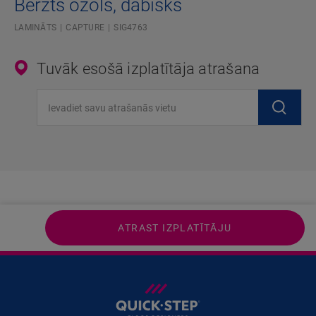
Berzts ozols, dabisks
LAMINĀTS
CAPTURE
SIG4763
Tuvāk esošā izplatītāja atrašana
Ievadiet savu atrašanās vietu
ATRAST IZPLATĪTĀJU