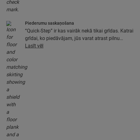
Piederumu saskaņošana
“Quick-Step” ir kas vairāk nekā tikai grīdas. Katrai
grīdai, ko piedāvājam, jūs varat atrast pilnu
piederumu kolekciju, tostarp pamatus, apdares
Lasīt vēl
profilus un grīdlīstes, kas ideāli atbilst jūsu grīdas
krāsai.