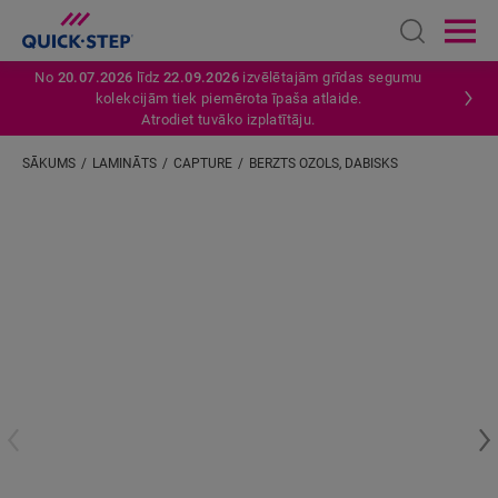
Open sear
Ope
No
20.07.2026
līdz
22.09.2026
izvēlētajām grīdas segumu
kolekcijām tiek piemērota īpaša atlaide.
Atrodiet tuvāko izplatītāju.
SĀKUMS
LAMINĀTS
CAPTURE
BERZTS OZOLS, DABISKS
Ievadiet savu atrašanās vietu